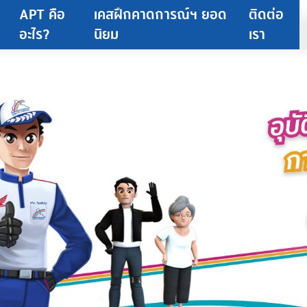
APT คือ
เคสฝึกคาดการณ์ฯ ยอด
ติดต่อ
อะไร?
นิยม
เรา