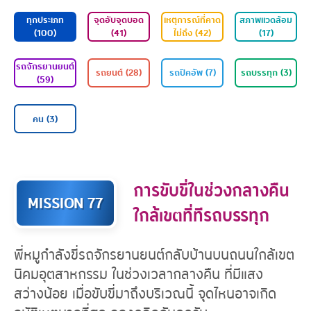
ทุกประเภท
จุดอับจุดบอด
เหตุการณ์ที่คาด
ส
(100)
(41)
ไม่ถึง (42)
รถจักรยานยนต์
รถยนต์ (28)
รถปิคอัพ (7)
ร
(59)
การขับขี่ในช่วงกลางคืน
MISSION 77
ใกล้เขตที่ทีรถบรรทุก
คน (3)
พี่หมูกําลังขี่รถจักรยานยนต์กลับบานบนถนนใกลเขต
นิคมอุตสาหกรรม ในชวงเวลากลางคืน ที่มีแสง
สวางนอย เมื่อขับขี่มาถึงบริเวณนี้ จุดไหนอาจเกิด