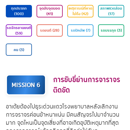
ทุกประเภท
จุดอับจุดบอด
เหตุการณ์ที่คาด
ส
(100)
(41)
ไม่ถึง (42)
รถจักรยานยนต์
รถยนต์ (28)
รถปิคอัพ (7)
ร
(59)
การขับขี่ย่านการจาราจร
MISSION 6
ติดขัด
คน (3)
อาเต้ยต้องไปธุระด่วนแถวโรงพยาบาลหลังเลิกงาน
การจราจรค่อนข้าหนาแน่น มีคนสัญจรไปมาจำนวน
มาก จุดไหนเป็นจุดเสี่ยงที่อาจเกิดอุบัติเหตุมากที่สุด