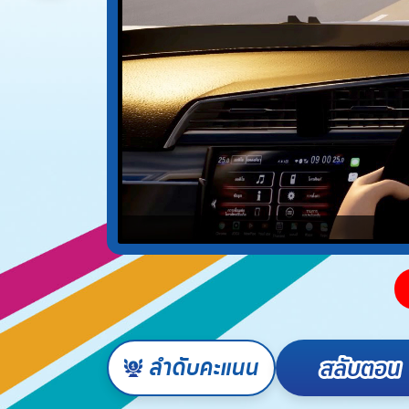
ลำดับคะแนน