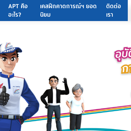
APT คือ
เคสฝึกคาดการณ์ฯ ยอด
ติดต่อ
อะไร?
นิยม
เรา