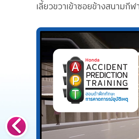
เลี้ยวขวาเข้าซอยข้างสนามกีฬา