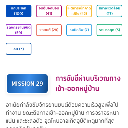
ทุกประเภท
จุดอับจุดบอด
เหตุการณ์ที่คาด
ส
(100)
(41)
ไม่ถึง (42)
รถจักรยานยนต์
รถยนต์ (28)
รถปิคอัพ (7)
ร
(59)
การขับขี่ผ่านบริเวณทาง
MISSION 29
เข้า-ออกหมู่บ้าน
คน (3)
อาเต้ยกำลังขับจักรยานยนต์ด้วยความเร็วสูงเพื่อไป
ทำงาน ขณะถึงทางเข้า-ออกหมู่บ้าน การจราจรหนา
แน่น และชะลอตัว จุดไหนอาจเกิดอุบัติเหตุมากที่สุด