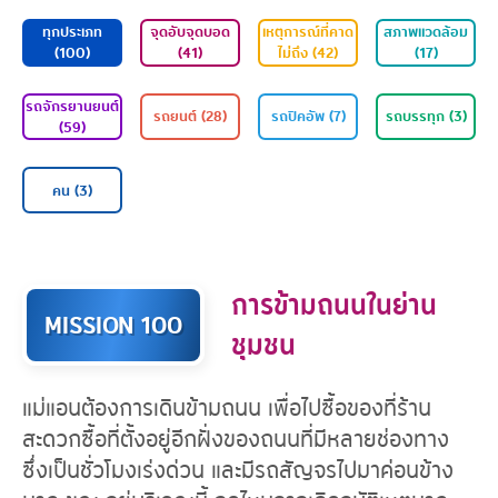
ทุกประเภท
จุดอับจุดบอด
เหตุการณ์ที่คาด
ส
(100)
(41)
ไม่ถึง (42)
รถจักรยานยนต์
รถยนต์ (28)
รถปิคอัพ (7)
ร
(59)
การข้ามถนนในย่าน
MISSION 100
ชุมชน
คน (3)
แม่แอนต้องการเดินข้ามถนน เพื่อไปซื้อของที่ร้าน
สะดวกซื้อที่ตั้งอยู่อีกฝั่งของถนนที่มีหลายช่องทาง
ซึ่งเป็นชั่วโมงเร่งด่วน และมีรถสัญจรไปมาค่อนข้าง