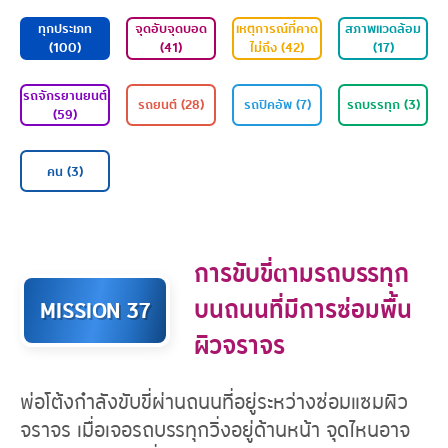
ทุกประเภท
จุดอับจุดบอด
เหตุการณ์ที่คาด
ส
(100)
(41)
ไม่ถึง (42)
รถจักรยานยนต์
รถยนต์ (28)
รถปิคอัพ (7)
ร
(59)
การขับขี่ตามรถบรรทุก
บนถนนที่มีการซ่อมพื้น
MISSION 37
คน (3)
ผิวจราจร
พ่อโต้งกำลังขับขี่ผ่านถนนที่อยู่ระหว่างซ่อมแซมผิว
จราจร เมื่อเจอรถบรรทุกวิ่งอยู่ด้านหน้า จุดไหนอาจ